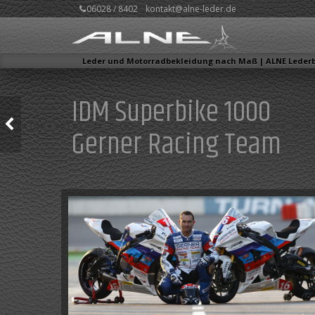
06028 / 8402
kontakt@alne-leder.de
Leder und Motorradbekleidung nach Maß | ALNE Lede
IDM Superbike 1000
THOMAS KREUZ
Gerner Racing Team