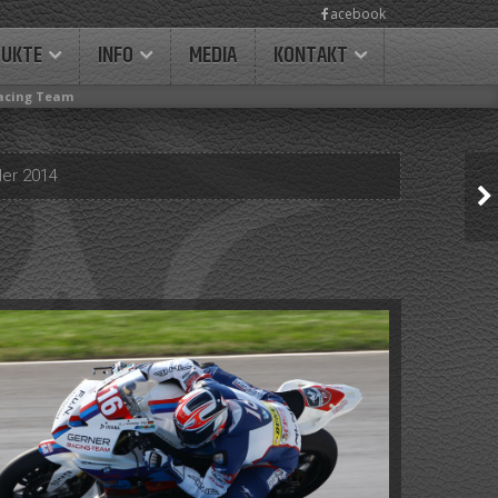
acebook
DUKTE
INFO
MEDIA
KONTAKT
Racing Team
ler 2014
NADINE
SUPERDUKE
BATTLE