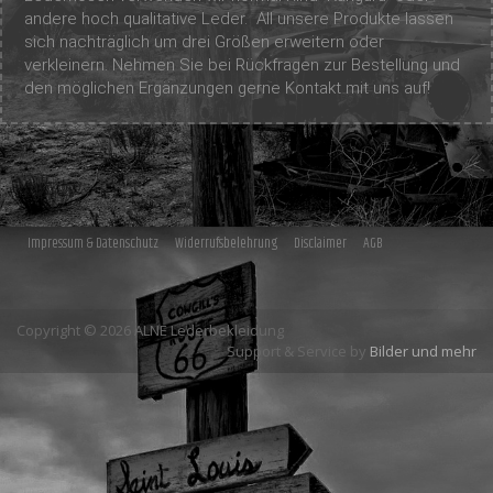
andere hoch qualitative Leder. All unsere Produkte lassen
sich nachträglich um drei Größen erweitern oder
verkleinern. Nehmen Sie bei Rückfragen zur Bestellung und
den möglichen Ergänzungen gerne Kontakt mit uns auf!
Impressum & Datenschutz
Widerrufsbelehrung
Disclaimer
AGB
Copyright © 2026 ALNE Lederbekleidung
Support & Service by
Bilder und mehr