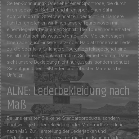
Seiten-Schnürung? Oder eher einer Sporthose, die durch
ihren speziellen Schnitt und ihren sportlichen Stil in
Kombination mit Stretcheinsätzen besticht? Für längere
Fahrten empfehlen wir Ihnen unsere Tourenhosen mit
einem legeren, bequemen Schnitt. Die Tourenhose erhalten
Sie auf Wunsch als wasserdichte Hose. Vielleicht sagen
Ihnen aber auch unsere Latz- oder Halblatzhosen aus Leder
zu, die ebenfalls für längere Touren perfekt geeignet sind.
Bei all unseren Produkten hat Ihre Sicherheit Priorität. Daher
sieht unsere Bekleidung nicht nur gut aus, sondern schützt
Sie aufgrund des reißfesten und robusten Materials bei
Unfällen.
ALNE: Lederbekleidung nach
Maß
Bei uns erhalten Sie keine Standardprodukte, sondern
hochwertige Lederbekleidung oder Motorradbekleidung
nach Maß. Zur Herstellung der Lederjacken und
Lederhosen verwenden wir normal Rind- Känguru- oder