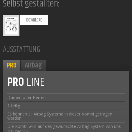
Selbst gestallten:
DOWNLOAD
AUSSTATTUNG
PRO
Airbag
PRO
LINE
Damen oder Herren
1-teilig
Es können all Airbag Systeme in dieser Kombi getragen
werden.
Die Kombi wird auf das gewünschte Airbag System von uns
angepasst.