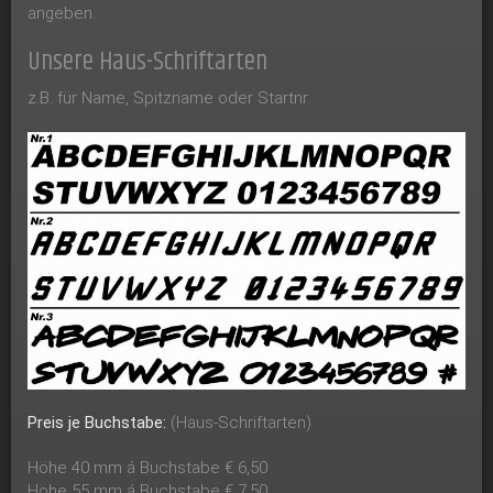
angeben.
Unsere Haus-Schriftarten
z.B. für Name, Spitzname oder Startnr.
Preis je Buchstabe:
(Haus-Schriftarten)
Höhe 40 mm á Buchstabe € 6,50
Höhe 55 mm á Buchstabe € 7,50