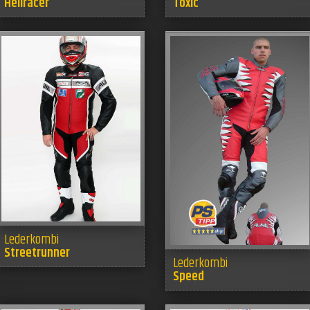
Hellracer
Toxic
Lederkombi
Streetrunner
Lederkombi
Speed