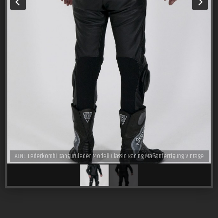
ALNE Lederkombi Känguruleder Modell Classic Racing Maßanfertigung Vintage