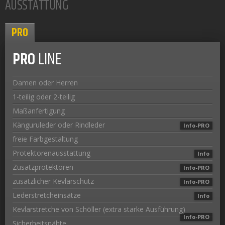
AUSSTATTUNG
PRO
PRO
LINE
Damen oder Herren
1-teilig oder 2-teilig
Maßanfertigung
Känguruleder oder Rindleder
Info-PRO
freie Farbgestaltung
Protektorenausstattung
Info
Zusatzprotektoren
Info-PRO
zusätzlicher Kevlarschutz
Info-PRO
Lederstretcheinsätze
Info
Kevlarstretche von Schöller (extra starke Ausführung)
Info-PRO
Sicherheitsnähte