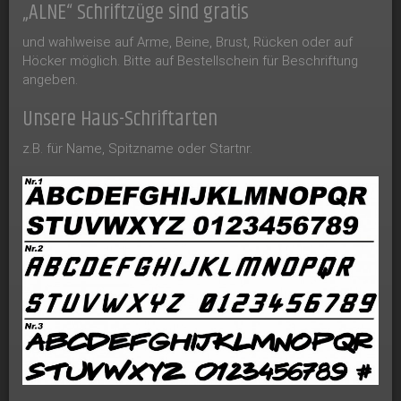
„ALNE“ Schriftzüge sind gratis
und wahlweise auf Arme, Beine, Brust, Rücken oder auf
Höcker möglich. Bitte auf Bestellschein für Beschriftung
angeben.
Unsere Haus-Schriftarten
z.B. für Name, Spitzname oder Startnr.