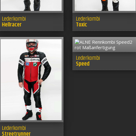
Lederkombi
Lederkombi
Hellracer
Toxic
Lederkombi
Speed
Lederkombi
Streetrunner