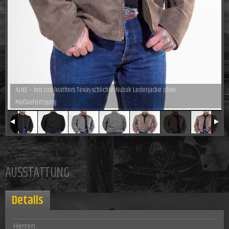
ALNE – hot-rod-leathers Texas-schlichte Nubuk Lederjacke olive
Maßanfertigung
AUSSTATTUNG
Details
Herren